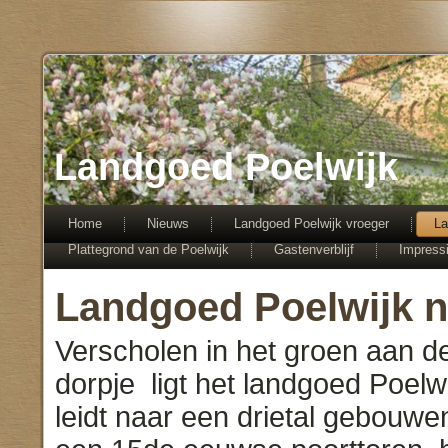
Landgoed Poelwijk
Home
Nieuws
Landgoed Poelwijk vroeger
La
Plattegrond van de Poelwijk
Gastenverblijf
Impress
Landgoed Poelwijk 
Verscholen in het groen aan 
dorpje ligt het landgoed Poel
leidt naar een drietal gebouwe