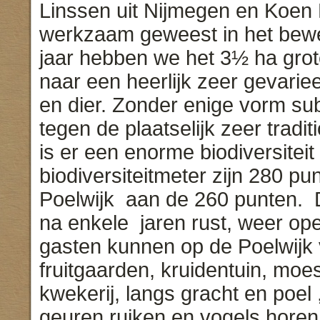
Linssen uit Nijmegen en Koen 
werkzaam geweest in het bewe
jaar hebben we het 3½ ha gro
naar een heerlijk zeer gevari
en dier. Zonder enige vorm su
tegen de plaatselijk zeer tradi
is er een enorme biodiversiteit
biodiversiteitmeter zijn 280 pu
Poelwijk aan de 260 punten. D
na enkele jaren rust, weer ope
gasten kunnen op de Poelwijk 
fruitgaarden, kruidentuin, moes
kwekerij, langs gracht en poel 
geuren ruiken en vogels horen fl